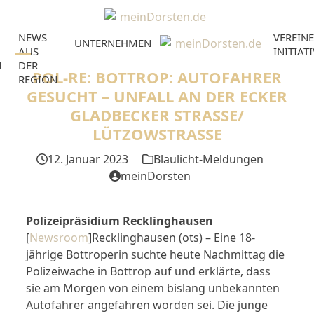
Skip
to
NEWS
VEREINE
content
UNTERNEHMEN
AUS
INITIAT
N
DER
Open
Close
POL-RE: BOTTROP: AUTOFAHRER
REGION
mobile
mobile
GESUCHT – UNFALL AN DER ECKER
GLADBECKER STRASSE/ L
menu
menu
ÜTZOWSTRASSE
12. Januar 2023
Blaulicht-Meldungen
meinDorsten
Polizeipräsidium Recklinghausen
[
Newsroom
]Recklinghausen (ots) – Eine 18-
jährige Bottroperin suchte heute Nachmittag die
Polizeiwache in Bottrop auf und erklärte, dass
sie am Morgen von einem bislang unbekannten
Autofahrer angefahren worden sei. Die junge