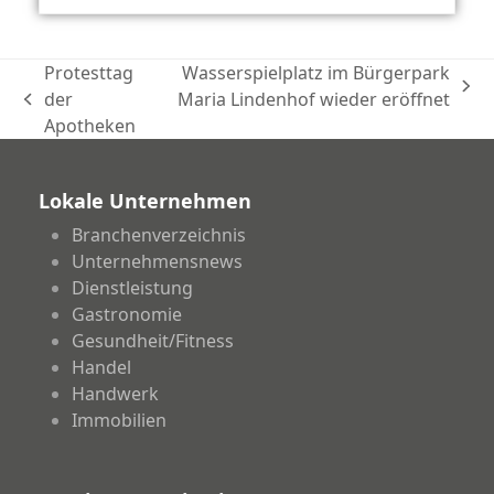
Protesttag
Wasserspielplatz im Bürgerpark
Nächster
der
Maria Lindenhof wieder eröffnet
vorheriger
Beitrag:
Apotheken
Beitrag:
Lokale Unternehmen
Branchenverzeichnis
Unternehmensnews
Dienstleistung
Gastronomie
Gesundheit/Fitness
Handel
Handwerk
Immobilien