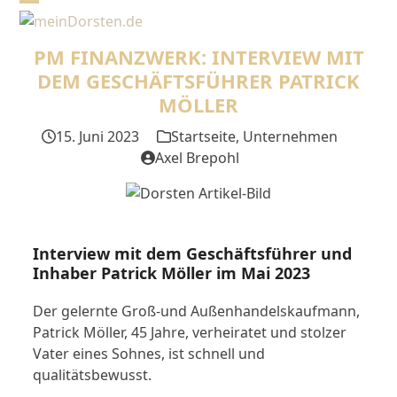
Skip
Open
Close
to
mobile
mobile
content
PM FINANZWERK: INTERVIEW MIT
menu
menu
DEM GESCHÄFTSFÜHRER PATRICK
MÖLLER
15. Juni 2023
Startseite
,
Unternehmen
Axel Brepohl
Interview mit dem Geschäftsführer und
Inhaber Patrick Möller im Mai 2023
Der gelernte Groß-und Außenhandelskaufmann,
Patrick Möller, 45 Jahre, verheiratet und stolzer
Vater eines Sohnes, ist schnell und
qualitätsbewusst.