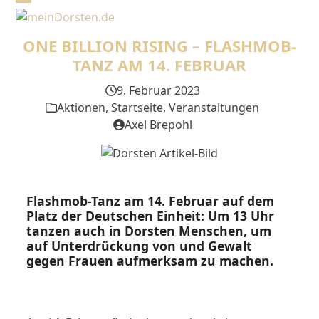
Skip
Open
Close
to
mobile
mobile
content
ONE BILLION RISING – FLASHMOB-
menu
menu
TANZ AM 14. FEBRUAR
9. Februar 2023
Aktionen
,
Startseite
,
Veranstaltungen
Axel Brepohl
Flashmob-Tanz am 14. Februar auf dem
Platz der Deutschen Einheit: Um 13 Uhr
tanzen auch in Dorsten Menschen, um
auf Unterdrückung von und Gewalt
gegen Frauen aufmerksam zu machen.