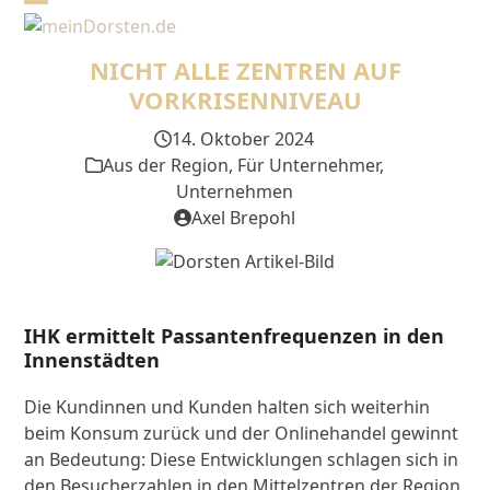
Skip
Open
Close
to
mobile
mobile
content
NICHT ALLE ZENTREN AUF
menu
menu
VORKRISENNIVEAU
14. Oktober 2024
Aus der Region
,
Für Unternehmer
,
Unternehmen
Axel Brepohl
IHK ermittelt Passantenfrequenzen in den
Innenstädten
Die Kundinnen und Kunden halten sich weiterhin
beim Konsum zurück und der Onlinehandel gewinnt
an Bedeutung: Diese Entwicklungen schlagen sich in
den Besucherzahlen in den Mittelzentren der Region