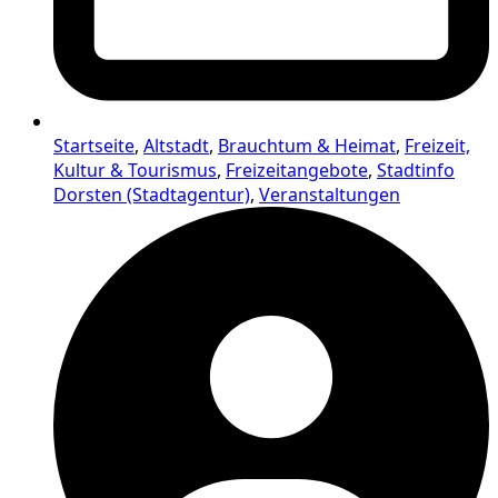
Startseite
,
Altstadt
,
Brauchtum & Heimat
,
Freizeit,
Kultur & Tourismus
,
Freizeitangebote
,
Stadtinfo
Dorsten (Stadtagentur)
,
Veranstaltungen