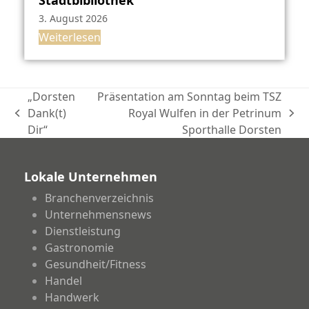
Stadtbibliothek
3. August 2026
Weiterlesen
„Dorsten
Präsentation am Sonntag beim TSZ
Dank(t)
Royal Wulfen in der Petrinum
vorheriger
Nächster
Dir“
Sporthalle Dorsten
Beitrag:
Beitrag:
Lokale Unternehmen
Branchenverzeichnis
Unternehmensnews
Dienstleistung
Gastronomie
Gesundheit/Fitness
Handel
Handwerk