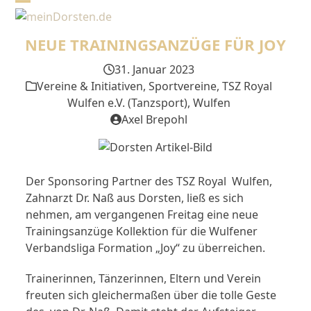
Skip
Open
Close
to
mobile
mobile
content
NEUE TRAININGSANZÜGE FÜR JOY
menu
menu
31. Januar 2023
Vereine & Initiativen
,
Sportvereine
,
TSZ Royal
Wulfen e.V. (Tanzsport)
,
Wulfen
Axel Brepohl
Der Sponsoring Partner des TSZ Royal Wulfen,
Zahnarzt Dr. Naß aus Dorsten, ließ es sich
nehmen, am vergangenen Freitag eine neue
Trainingsanzüge Kollektion für die Wulfener
Verbandsliga Formation „Joy“ zu überreichen.
Trainerinnen, Tänzerinnen, Eltern und Verein
freuten sich gleichermaßen über die tolle Geste