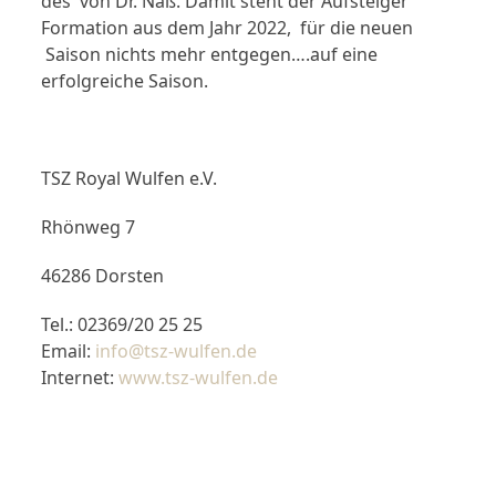
des von Dr. Naß. Damit steht der Aufsteiger
Formation aus dem Jahr 2022, für die neuen
Saison nichts mehr entgegen….auf eine
erfolgreiche Saison.
TSZ Royal Wulfen e.V.
Rhönweg 7
46286 Dorsten
Tel.: 02369/20 25 25
Email:
info@tsz-wulfen.de
Internet:
www.tsz-wulfen.de