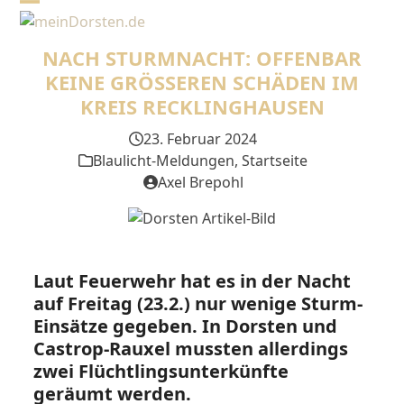
Skip
Open
Close
to
mobile
mobile
content
NACH STURMNACHT: OFFENBAR
menu
menu
KEINE GRÖSSEREN SCHÄDEN IM K
REIS RECKLINGHAUSEN
23. Februar 2024
Blaulicht-Meldungen
,
Startseite
Axel Brepohl
Laut Feuerwehr hat es in der Nacht
auf Freitag (23.2.) nur wenige Sturm-
Einsätze gegeben. In Dorsten und
Castrop-Rauxel mussten allerdings
zwei Flüchtlingsunterkünfte
geräumt werden.