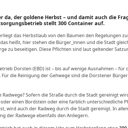
er da, der goldene Herbst – und damit auch die Fr
sorgungsbetrieb stellt 300 Container auf.
erliegt das Herbstlaub von den Bäumen den Regelungen zu
das heißt, hier stehen die Bürger_innen und die Stadt glei
erge zu beseitigen. Diese Pflichten sind laut geltender Satz
trieb Dorsten (EBD) ist – bis auf wenige Ausnahmen – für 
. Für die Reinigung der Gehwege sind die Dorstener Bürge
e Radwege? Sofern die Straße durch die Stadt gereinigt wi
 oder einen Bordstein oder eine farblich unterschiedliche 
t, wird auch der Radweg durch die Stadt gereinigt. In alle
ung der Radwege ebenfalls den Anliegern.
trieb hat auch in diesem Jahr zum Herbstanfang etwa
300