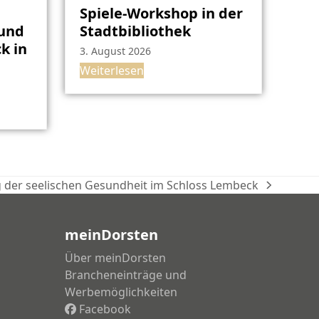
Spiele-Workshop in der
rund
Stadtbibliothek
k in
3. August 2026
Weiterlesen
 der seelischen Gesundheit im Schloss Lembeck
chster
trag:
meinDorsten
Über meinDorsten
Brancheneinträge und
Werbemöglichkeiten
Facebook