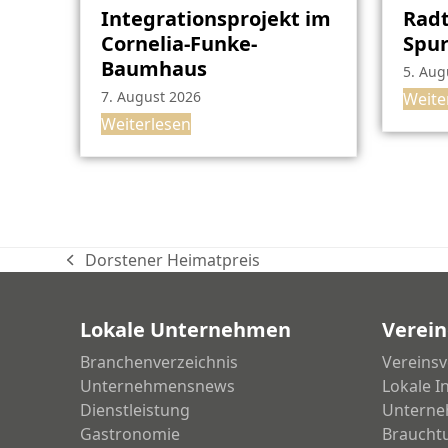
Integrationsprojekt im
Radt
Cornelia-Funke-
Spu
Baumhaus
5. Aug
7. August 2026
Weite
Weiterlesen
Dorstener Heimatpreis
vorheriger
Beitrag:
Lokale Unternehmen
Verein
Branchenverzeichnis
Vereinsv
Unternehmensnews
Lokale I
Dienstleistung
Unterne
Gastronomie
Braucht