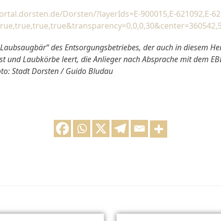
ortal.dorsten.de/Dorsten/?layerIds=E-900015,E-621092,E-62
=true,true,true,true&transparency=0,0,0,30&center=36054
„Laubsaugbär“ des Entsorgungsbetriebes, der auch in diesem Her
st und Laubkörbe leert, die Anlieger nach Absprache mit dem 
oto: Stadt Dorsten / Guido Bludau