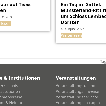
our auf Tisas
Ein Tag im Sattel:
ren
Münsterland-Ritt 
um Schloss Lembec
ust 2026
Dorsten
rlesen
4. August 2026
Weiterlesen
Tag
Nä
Bei
e & Institutionen
Veranstaltungen
erzeichnis
Veranstaltungskalender
nstitutionen
Veranstaltungshinweise
hmervereine
Veranstaltungsberichte
um & Heimat
Veranstaltung eintragen