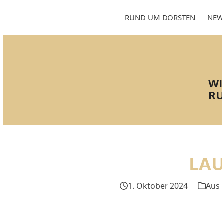
Skip
to
RUND UM DORSTEN
NEW
content
WI
RU
LA
1. Oktober 2024
Aus