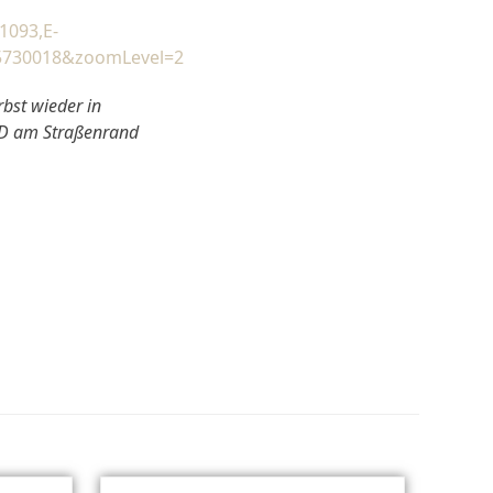
1093,E-
2,5730018&zoomLevel=2
bst wieder in
EBD am Straßenrand