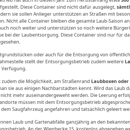
gestellt. Diese Container sind nicht dafür ausgelegt,
sämtl
ern sie sollen Anlieger unterstützen an Straßen mit beson
n. Nicht alle Container bleiben die gesamte Laub-Saison an
auch noch weiter und unterstützen so noch weitere Bürge
se bei der Laubentsorgung. Diese Container sind nur für da
gesehen.
atgrundstücken oder auch für die Entsorgung von öffentli
nahmestelle stellt der Entsorgungsbetrieb zudem weitere
L
 Verfügung.
t zudem die Möglichkeit, am Straßenrand
Laubboxen oder
 man sie aus einigen Nachbarstädten kennt. Wird das Laub 
nicht mehr auseinandergeweht werden. Die Leerung erfolg
Standorte müssen mit dem Entsorgungsbetrieb abgesproch
 dem Saugfahrzeug angefahren und tatsächlich geleert w
nnen Laub und Gartenabfälle ganzjährig an den bekannte
ngsbetrieb, An der Wienbecke 15, kostenlos abgegeben we