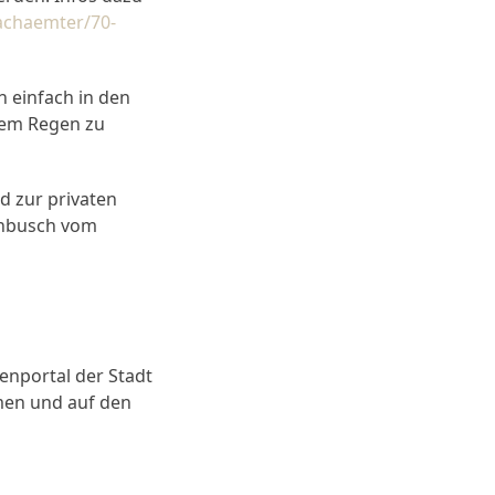
achaemter/70-
n einfach in den
rkem Regen zu
 zur privaten
enbusch vom
enportal der Stadt
omen und auf den