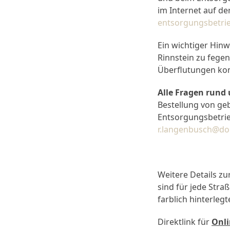
im Internet auf de
entsorgungsbetri
Ein wichtiger Hinw
Rinnstein zu fegen
Überflutungen k
Alle Fragen rund
Bestellung von ge
Entsorgungsbetrie
r.langenbusch@do
Weitere Details zu
sind für jede Stra
farblich hinterleg
Direktlink für
Onli