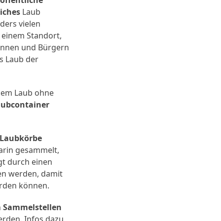
iches
Laub
ders vielen
 einem Standort,
rinnen und Bürgern
s Laub der
chem Laub ohne
aubcontainer
 Laubkörbe
darin gesammelt,
t durch einen
en werden, damit
erden können.
n
Sammelstellen
rden. Infos dazu