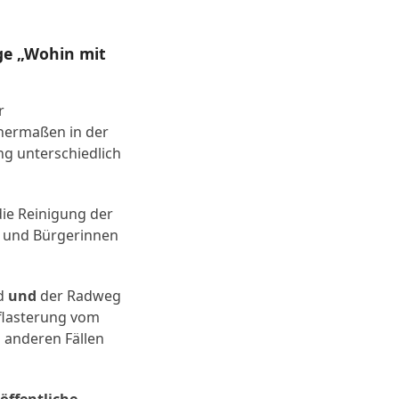
age „Wohin mit
r
chermaßen in der
ung unterschiedlich
die Reinigung der
r und Bürgerinnen
rd
und
der Radweg
Pflasterung vom
n anderen Fällen
 öffentliche