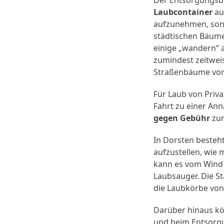
Laubcontainer
auf
aufzunehmen, sond
städtischen Bäume
einige „wandern“ 
zumindest zeitwei
Straßenbäume vor
Für Laub von Priv
Fahrt zu einer An
gegen Gebühr
zur
In Dorsten besteh
aufzustellen, wie
kann es vom Wind 
Laubsauger. Die 
die Laubkörbe von
Darüber hinaus kö
und beim Entsorgu