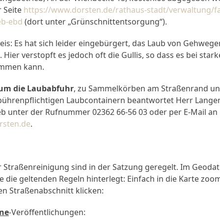
r Seite
https://www.dorsten.de/rathaus-stadt/verwaltung/f
eb-ebd
(dort unter „Grünschnittentsorgung“).
eis: Es hat sich leider eingebürgert, das Laub von Gehwege
. Hier verstopft es jedoch oft die Gullis, so dass es bei sta
ommen kann.
 um die Laubabfuhr
, zu Sammelkörben am Straßenrand und
bührenpflichtigen Laubcontainern beantwortet Herr Lang
b unter der Rufnummer 02362 66-56 03 oder per E-Mail an
rsten.de
.
r Straßenreinigung sind in der Satzung geregelt. Im Geodat
ße die geltenden Regeln hinterlegt: Einfach in die Karte zo
ten Straßenabschnitt klicken:
ne
-Veröffentlichungen: