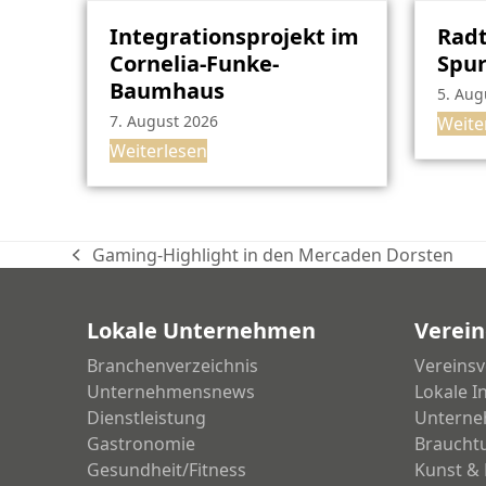
Integrationsprojekt im
Radt
Cornelia-Funke-
Spu
Baumhaus
5. Aug
7. August 2026
Weite
Weiterlesen
Gaming-Highlight in den Mercaden Dorsten
vorheriger
Beitrag:
Lokale Unternehmen
Verein
Branchenverzeichnis
Vereinsv
Unternehmensnews
Lokale I
Dienstleistung
Unterne
Gastronomie
Braucht
Gesundheit/Fitness
Kunst & 