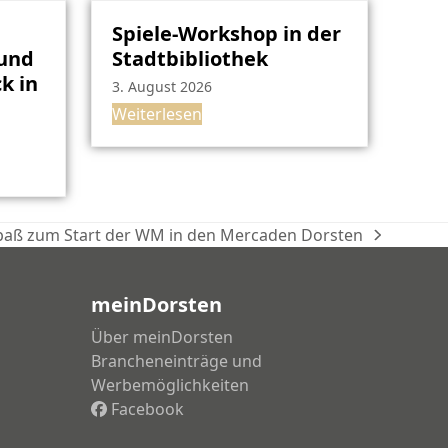
Spiele-Workshop in der
rund
Stadtbibliothek
k in
3. August 2026
Weiterlesen
paß zum Start der WM in den Mercaden Dorsten
meinDorsten
Über meinDorsten
Brancheneinträge und
Werbemöglichkeiten
Facebook