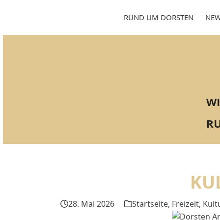
Skip
to
RUND UM DORSTEN
NEW
content
WI
RU
KU
28. Mai 2026
Startseite
,
Freizeit, Kul