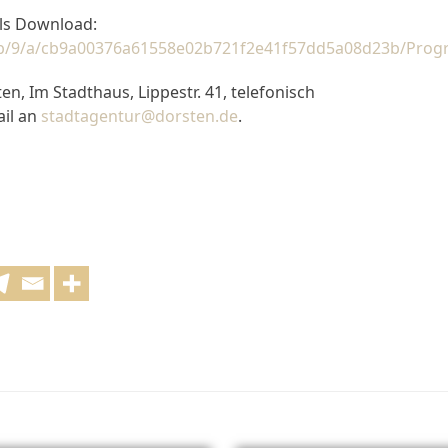
ls Download:
c/b/9/a/cb9a00376a61558e02b721f2e41f57dd5a08d23b/Prog
n, Im Stadthaus, Lippestr. 41, telefonisch
il an
stadtagentur@dorsten.de
.