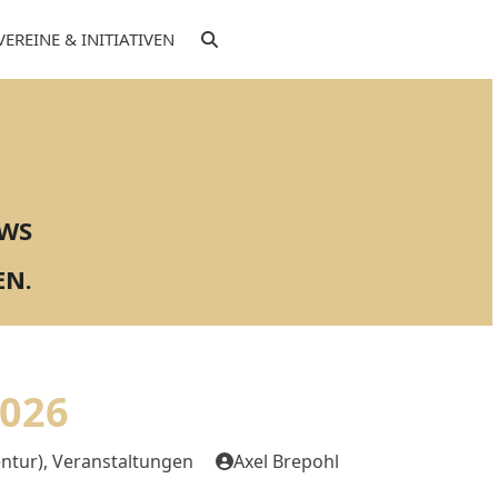
VEREINE & INITIATIVEN
EWS
EN.
026
ntur)
,
Veranstaltungen
Axel Brepohl