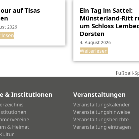
our auf Tisas
Ein Tag im Sattel:
ren
Münsterland-Ritt 
um Schloss Lembec
ust 2026
Dorsten
rlesen
4. August 2026
Weiterlesen
Fußball-S
Nächster
Beitrag:
e & Institutionen
Veranstaltungen
erzeichnis
Veranstaltungskalender
nstitutionen
Veranstaltungshinweise
hmervereine
Veranstaltungsberichte
um & Heimat
Veranstaltung eintragen
Kultur