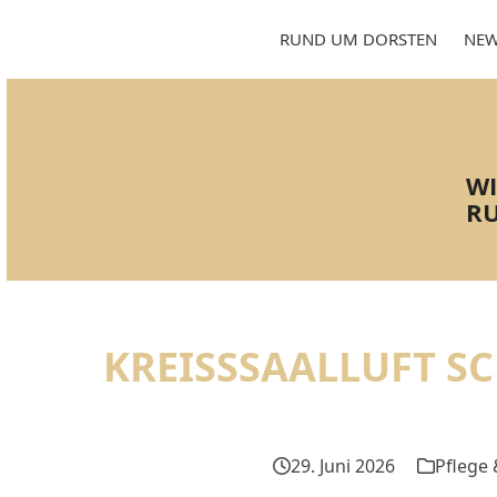
Skip
to
RUND UM DORSTEN
NEW
content
WI
RU
KREISSSAALLUFT SC
29. Juni 2026
Pflege