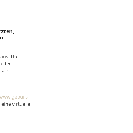
rzten,
en
aus. Dort
n der
haus.
www.geburt-
eine virtuelle