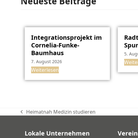
Neueste Beiträge
Integrationsprojekt im
Radt
Cornelia-Funke-
Spu
Baumhaus
5. Aug
7. August 2026
Weite
Weiterlesen
Heimatnah Medizin studieren
vorheriger
Beitrag:
Lokale Unternehmen
Verein