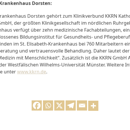
h-Krankenhaus Dorsten:
-Krankenhaus Dorsten gehört zum Klinikverbund KKRN Katho
mbH, der größten Klinikgesellschaft im nördlichen Ruhrgeb
aus verfügt über zehn medizinische Fachabteilungen, eine 
lossenes Bildungsinstitut für Gesundheits- und Pflegeberu
finden im St. Elisabeth-Krankenhaus bei 760 Mitarbeitern ei
Beratung und vertrauensvolle Behandlung. Daher lautet der 
Medizin mit Menschlichkeit“. Zusätzlich ist die KKRN GmbH
er Westfälischen Wilhelms-Universität Münster. Weitere I
te unter
www.kkrn.de
.