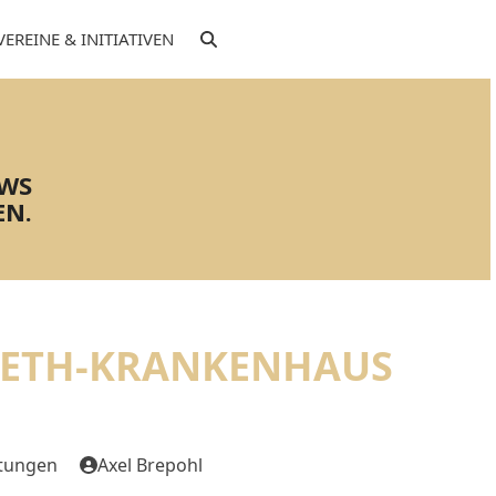
VEREINE & INITIATIVEN
EWS
EN.
BETH-KRANKENHAUS D
ltungen
Axel Brepohl