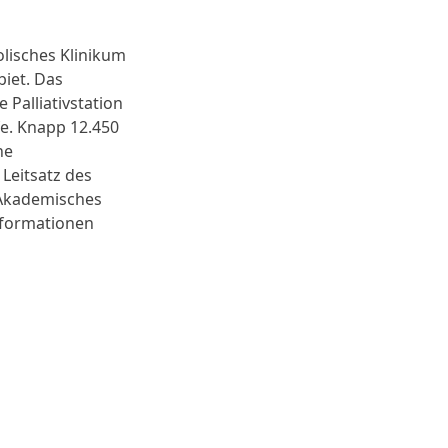
lisches Klinikum
iet. Das
Palliativstation
fe. Knapp 12.450
ne
Leitsatz des
 Akademisches
nformationen