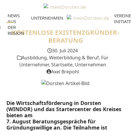
Skip
to
NEWS
VEREINE
content
UNTERNEHMEN
AUS
INITIAT
N
DER
Open
Close
KOSTENLOSE EXISTENZGRÜNDER-
REGION
mobile
mobile
BERATUNG
menu
menu
30. Juli 2024
Ausbildung, Weiterbildung & Beruf
,
Für
Unternehmer
,
Startseite
,
Unternehmen
Axel Brepohl
Die Wirtschaftsförderung in Dorsten
(WINDOR) und das Startercenter des Kreises
bieten am
7. August Beratungsgespräche für
Gründungswillige an. Die Teilnahme ist