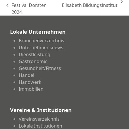
Nächster
Festival Dorsten
Elisabeth Bildungsinstitut
vorheriger
Beitrag:
2024
Beitrag:
Lokale Unternehmen
Branchenverzeichnis
Unternehmensnews
Dienstleistung
Gastronomie
Gesundheit/Fitness
Handel
Handwerk
Immobilien
Vereine & Institutionen
Vereinsverzeichnis
Lokale Institutionen