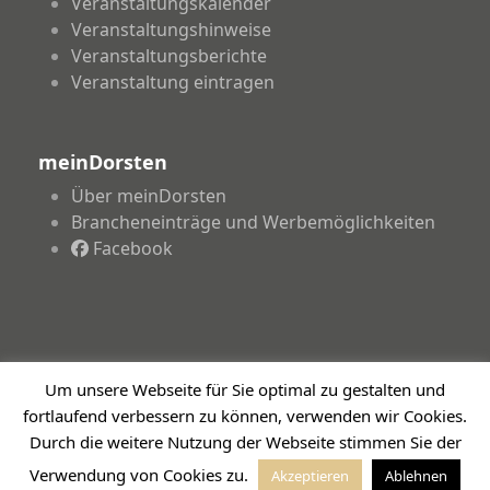
Veranstaltungskalender
Veranstaltungshinweise
Veranstaltungsberichte
Veranstaltung eintragen
meinDorsten
Über meinDorsten
Brancheneinträge und Werbemöglichkeiten
Facebook
Um unsere Webseite für Sie optimal zu gestalten und
Copyright 2026 - meinDorsten.de - Informationen für
fortlaufend verbessern zu können, verwenden wir Cookies.
unsere Region
Durch die weitere Nutzung der Webseite stimmen Sie der
Impressum
Datenschutzerklärung
Haftungsausschluss
Verwendung von Cookies zu.
Akzeptieren
Ablehnen