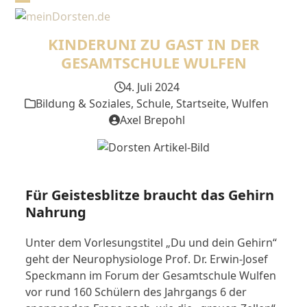
Skip
Open
Close
to
mobile
mobile
content
KINDERUNI ZU GAST IN DER
menu
menu
GESAMTSCHULE WULFEN
4. Juli 2024
Bildung & Soziales
,
Schule
,
Startseite
,
Wulfen
Axel Brepohl
Für Geistesblitze braucht das Gehirn
Nahrung
Unter dem Vorlesungstitel „Du und dein Gehirn“
geht der Neurophysiologe Prof. Dr. Erwin-Josef
Speck­mann im Forum der Gesamtschule Wulfen
vor rund 160 Schülern des Jahrgangs 6 der