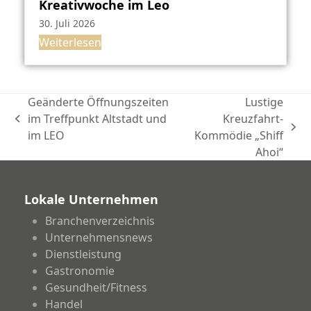
Kreativwoche im Leo
30. Juli 2026
Weiterlesen
Geänderte Öffnungszeiten
Lustige
im Treffpunkt Altstadt und
Kreuzfahrt-
vorheriger
Nächster
im LEO
Kommödie „Shiff
Beitrag:
Beitrag:
Ahoi“
Lokale Unternehmen
Branchenverzeichnis
Unternehmensnews
Dienstleistung
Gastronomie
Gesundheit/Fitness
Handel