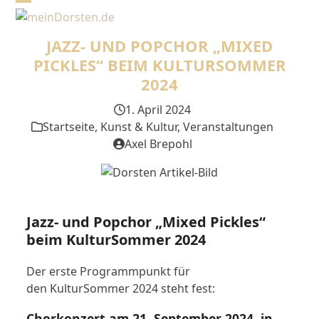
Skip
Open
Close
to
mobile
mobile
content
JAZZ- UND POPCHOR „MIXED
menu
menu
PICKLES“ BEIM KULTURSOMMER
2024
1. April 2024
Startseite
,
Kunst & Kultur
,
Veranstaltungen
Axel Brepohl
Jazz- und Popchor „Mixed Pickles“
beim KulturSommer 2024
Der erste Programmpunkt für
den KulturSommer 2024 steht fest:
Chorkonzert am 21. September 2024 in