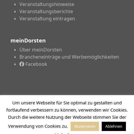
Veranstaltungshinweise
Veranstaltungsberichte
Veranstaltung eintragen
meinDorsten
Über meinDorsten
Brancheneinträge und Werbemöglichkeiten
Facebook
Um unsere Webseite für Sie optimal zu gestalten und
Copyright 2026 - meinDorsten.de - Informationen für
fortlaufend verbessern zu können, verwenden wir Cookies.
unsere Region
Durch die weitere Nutzung der Webseite stimmen Sie der
Impressum
Datenschutzerklärung
Haftungsausschluss
Verwendung von Cookies zu.
Akzeptieren
Ablehnen