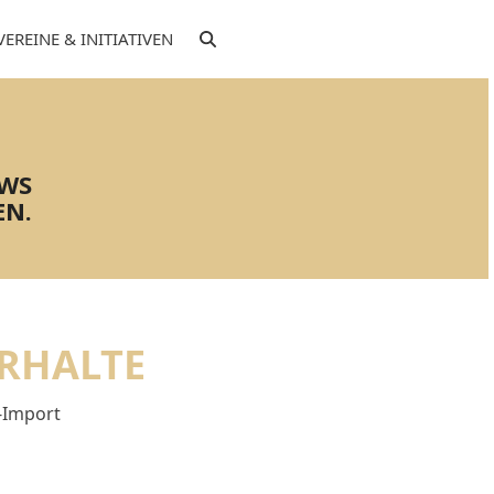
VEREINE & INITIATIVEN
EWS
EN.
ERHALTE
-Import