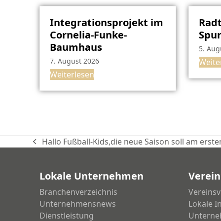
Integrationsprojekt im
Radt
Cornelia-Funke-
Spu
Baumhaus
5. Aug
7. August 2026
Weite
Weiterlesen
Hallo Fußball-Kids,die neue Saison soll am er
vorheriger
Beitrag:
Lokale Unternehmen
Verein
Branchenverzeichnis
Vereinsv
Unternehmensnews
Lokale I
Dienstleistung
Unterne