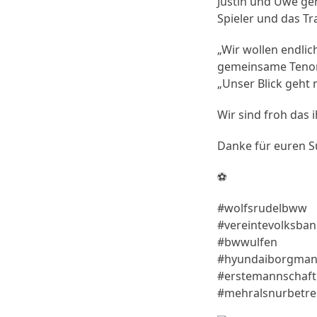
Justin und Uwe ge
Spieler und das T
„Wir wollen endli
gemeinsame Tenor
„Unser Blick geht 
Wir sind froh das 
Danke für euren 
⚽
#wolfsrudelbww
#vereintevolksban
#bwwulfen
#hyundaiborgman
#erstemannschaf
#mehralsnurbetre