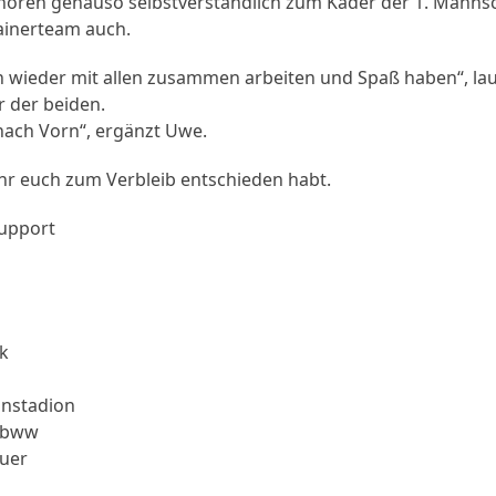
hören genauso selbstverständlich zum Kader der 1. Mannsch
rainerteam auch.
ch wieder mit allen zusammen arbeiten und Spaß haben“, lau
 der beiden.
nach Vorn“, ergänzt Uwe.
ihr euch zum Verbleib entschieden habt.
Support
k
nstadion
tbww
uer