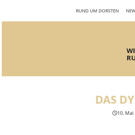
Skip
to
RUND UM DORSTEN
NEW
content
WI
RU
DAS DY
10. Mai