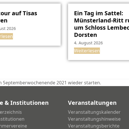
our auf Tisas
Ein Tag im Sattel:
ren
Münsterland-Ritt 
um Schloss Lembec
ust 2026
Dorsten
rlesen
4. August 2026
Weiterlesen
sten Septemberwochenende 2021 wieder starten.
e & Institutionen
Veranstaltungen
erzeichnis
Veranstaltungskalender
nstitutionen
Veranstaltungshinweise
hmervereine
Veranstaltungsberichte