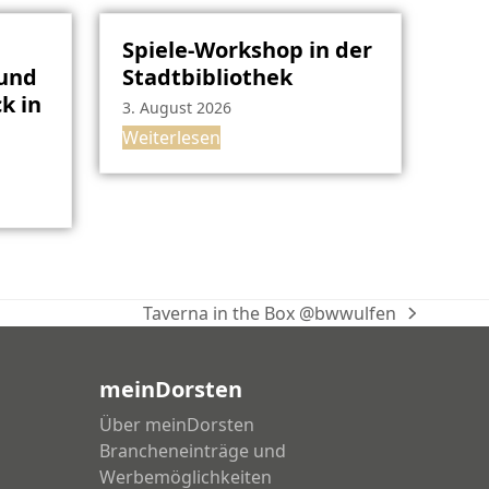
Spiele-Workshop in der
rund
Stadtbibliothek
k in
3. August 2026
Weiterlesen
Taverna in the Box @bwwulfen
Nächster
Beitrag:
meinDorsten
Über meinDorsten
Brancheneinträge und
Werbemöglichkeiten