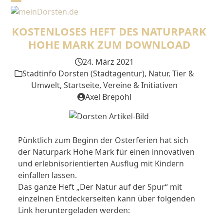
Skip
Open
Close
to
mobile
mobile
content
KOSTENLOSES HEFT DES NATURPARK
menu
menu
HOHE MARK ZUM DOWNLOAD
24. März 2021
Stadtinfo Dorsten (Stadtagentur)
,
Natur, Tier &
Umwelt
,
Startseite
,
Vereine & Initiativen
Axel Brepohl
Pünktlich zum Beginn der Osterferien hat sich
der Naturpark Hohe Mark für einen innovativen
und erlebnisorientierten Ausflug mit Kindern
einfallen lassen.
Das ganze Heft „Der Natur auf der Spur“ mit
einzelnen Entdeckerseiten kann über folgenden
Link heruntergeladen werden: