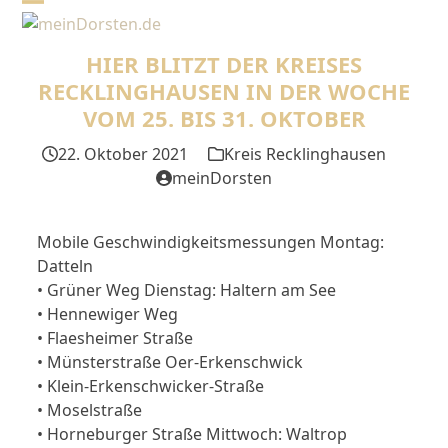
Skip
Open
Close
to
mobile
mobile
content
HIER BLITZT DER KREISES
menu
menu
RECKLINGHAUSEN IN DER WOCHE
VOM 25. BIS 31. OKTOBER
22. Oktober 2021
Kreis Recklinghausen
meinDorsten
Mobile Geschwindigkeitsmessungen Montag:
Datteln
• Grüner Weg Dienstag: Haltern am See
• Hennewiger Weg
• Flaesheimer Straße
• Münsterstraße Oer-Erkenschwick
• Klein-Erkenschwicker-Straße
• Moselstraße
• Horneburger Straße Mittwoch: Waltrop