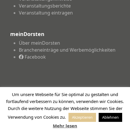
Veranstaltungsberichte
Veranstaltung eintragen
meinDorsten
Über meinDorsten
Brancheneinträge und Werbemöglichkeiten
Facebook
Um unsere Webseite für Sie optimal zu gestalten und
Copyright 2026 - meinDorsten.de - Informationen für
fortlaufend verbessern zu können, verwenden wir Cookies.
unsere Region
Durch die weitere Nutzung der Webseite stimmen Sie der
Impressum
Datenschutzerklärung
Haftungsausschluss
Verwendung von Cookies zu.
Akzeptieren
Ablehnen
Mehr lesen