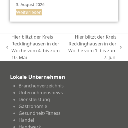
3. August 2026
Weiterlesen
Hier blitzt der Kreis
Hier blitzt der Kreis
Recklinghausen in der
Recklinghausen in der
vorheriger
Nächster
Woche vom 4. bis zum
Woche vom 1. bis zum
Beitrag:
Beitrag:
10. Mai
7. Juni
Lokale Unternehmen
Branchenverzeichnis
Unternehmensnews
Dienstleistung
Gastronomie
Gesundheit/Fitness
Handel
Handwerk