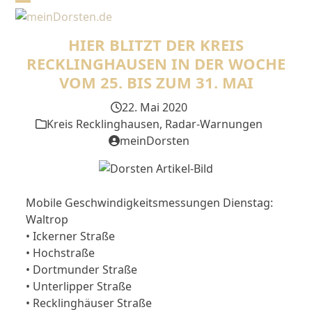
Skip
Open
Close
to
mobile
mobile
content
HIER BLITZT DER KREIS
menu
menu
RECKLINGHAUSEN IN DER WOCHE
VOM 25. BIS ZUM 31. MAI
22. Mai 2020
Kreis Recklinghausen
,
Radar-Warnungen
meinDorsten
Mobile Geschwindigkeitsmessungen Dienstag:
Waltrop
• Ickerner Straße
• Hochstraße
• Dortmunder Straße
• Unterlipper Straße
• Recklinghäuser Straße