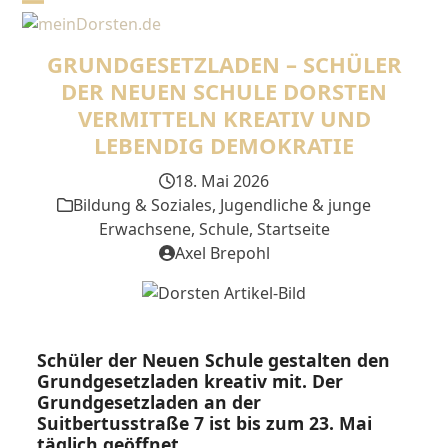
Skip
Open
Close
to
mobile
mobile
content
GRUNDGESETZLADEN – SCHÜLER
menu
menu
DER NEUEN SCHULE DORSTEN
VERMITTELN KREATIV UND
LEBENDIG DEMOKRATIE
18. Mai 2026
Bildung & Soziales
,
Jugendliche & junge
Erwachsene
,
Schule
,
Startseite
Axel Brepohl
Schüler der Neuen Schule gestalten den
Grundgesetzladen kreativ mit. Der
Grundgesetzladen an der
Suitbertusstraße 7 ist bis zum 23. Mai
täglich geöffnet