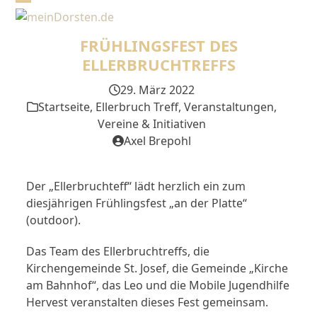
Skip
Open
Close
to
mobile
mobile
content
FRÜHLINGSFEST DES
menu
menu
ELLERBRUCHTREFFS
29. März 2022
Startseite
,
Ellerbruch Treff
,
Veranstaltungen
,
Vereine & Initiativen
Axel Brepohl
Der „Ellerbruchteff“ lädt herzlich ein zum
diesjährigen Frühlingsfest „an der Platte“
(outdoor).
Das Team des Ellerbruchtreffs, die
Kirchengemeinde St. Josef, die Gemeinde „Kirche
am Bahnhof“, das Leo und die Mobile Jugendhilfe
Hervest veranstalten dieses Fest gemeinsam.