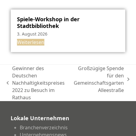
Spiele-Workshop in der
Stadtbibliothek
3. August 2026
Weiterlesen
Gewinner des
Großzügige Spende
Deutschen
für den
Nächster
Nachhaltigkeitspreises
Gemeinschaftsgarten
vorheriger
Beitrag:
2022 zu Besuch im
Alleestraße
Beitrag:
Rathaus
Lokale Unternehmen
Branchenverzeichnis
Unternehmensnews