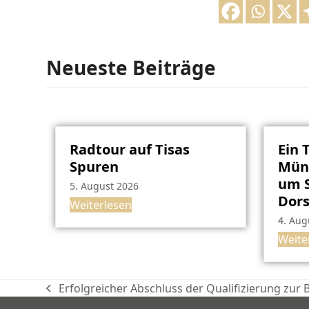
Neueste Beiträge
Radtour auf Tisas
Ein 
Spuren
Müns
um S
5. August 2026
Dor
Weiterlesen
4. Aug
Weite
Erfolgreicher Abschluss der Qualifizierung zur
vorheriger