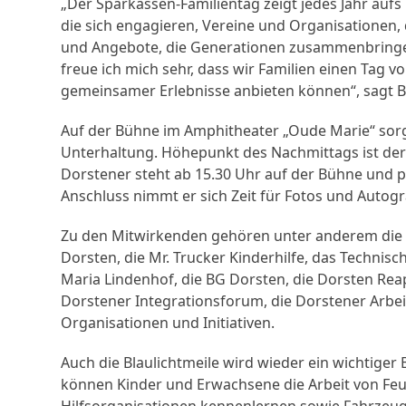
„Der Sparkassen-Familientag zeigt jedes Jahr auf
die sich engagieren, Vereine und Organisationen,
und Angebote, die Generationen zusammenbringen
freue ich mich sehr, dass wir Familien einen Tag
gemeinsamer Erlebnisse anbieten können“, sagt B
Auf der Bühne im Amphitheater „Oude Marie“ sor
Unterhaltung. Höhepunkt des Nachmittags ist der 
Dorstener steht ab 15.30 Uhr auf der Bühne und p
Anschluss nimmt er sich Zeit für Fotos und Auto
Zu den Mitwirkenden gehören unter anderem die 
Dorsten, die Mr. Trucker Kinderhilfe, das Technis
Maria Lindenhof, die BG Dorsten, die Dorsten Rea
Dorstener Integrationsforum, die Dorstener Arbeit
Organisationen und Initiativen.
Auch die Blaulichtmeile wird wieder ein wichtiger 
können Kinder und Erwachsene die Arbeit von Fe
Hilfsorganisationen kennenlernen sowie Fahrzeu