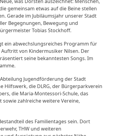
s Neue, was Dorsten auszeichnet: Menschen,
 die gemeinsam etwas auf die Beine stellen
. Gerade im Jubiläumsjahr unserer Stadt
 voller Begegnungen, Bewegung und
ürgermeister Tobias Stockhoff.
gt ein abwechslungsreiches Programm für
Auftritt von Kindermusiker Nilsen. Der
räsentiert seine bekanntesten Songs. Im
gramme.
Abteilung Jugendförderung der Stadt
che Hilfswerk, die DLRG, der Bürgerparkverein
pers, die Maria-Montessori-Schule, das
 sowie zahlreiche weitere Vereine,
Bestandteil des Familientages sein. Dort
uerwehr, THW und weiteren
ge und Ausrüstung aus nächster Nähe