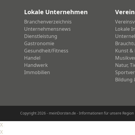
Beitrag:
Lokale Unternehmen
Verein
Branchenverzeichnis
Vereinsv
Unternehmensnews
Lokale I
Dienstleistung
Unterne
Gastronomie
Braucht
Gesundheit/Fitness
Kunst & 
Handel
Musikve
Handwerk
Natur, T
Immobilien
Sportver
Bildung 
Copyright 2026 - meinDorsten.de - Informationen für unsere Region
X
X