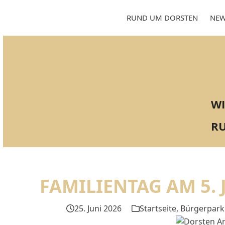
Skip
to
RUND UM DORSTEN
NEW
content
WI
RU
FAMILIENTAG AM 5.
25. Juni 2026
Startseite
,
Bürgerpark