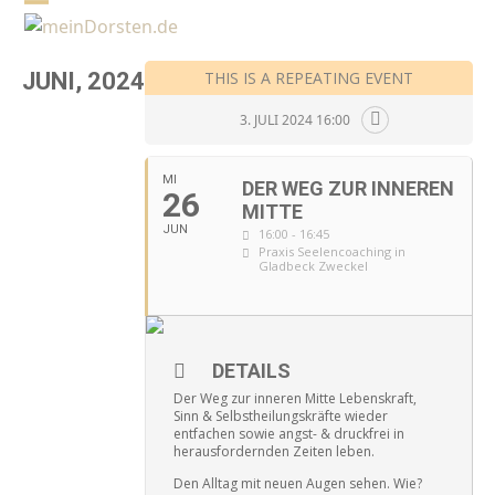
Skip
Open
Close
to
mobile
mobile
content
JUNI, 2024
THIS IS A REPEATING EVENT
menu
menu
3. JULI 2024 16:00
MI
DER WEG ZUR INNEREN
26
MITTE
JUN
16:00 - 16:45
Praxis Seelencoaching in
Gladbeck Zweckel
DETAILS
Der Weg zur inneren Mitte Lebenskraft,
Sinn & Selbstheilungskräfte wieder
entfachen sowie angst- & druckfrei in
herausfordernden Zeiten leben.
Den Alltag mit neuen Augen sehen. Wie?