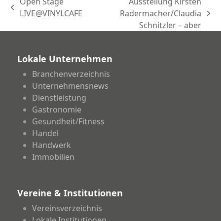
Open Stage
Ausstellung Kirsten
vorheriger
LIVE@VINYLCAFE
Radermacher/Claudia
Nächster
Beitrag:
Schnitzler – aber
Beitrag:
Lokale Unternehmen
Branchenverzeichnis
Unternehmensnews
Dienstleistung
Gastronomie
Gesundheit/Fitness
Handel
Handwerk
Immobilien
Vereine & Institutionen
Vereinsverzeichnis
Lokale Institutionen