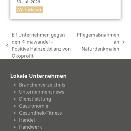
30. Juli 2026
Weiterlesen
Elf Unternehmen gegen
Pflegemaßnahmen
den Klimawandel –
an
Nächster
vorheriger
Positive Halbzeitbilanz von
Naturdenkmalen
Beitrag:
Beitrag:
Ökoprofit
Lokale Unternehmen
Branchenverzeichnis
Unternehmensnews
Dienstleistung
Gastronomie
Gesundheit/Fitness
Handel
Handwerk