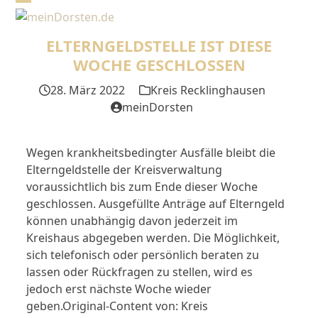
Skip
Open
Close
to
mobile
mobile
content
ELTERNGELDSTELLE IST DIESE
menu
menu
WOCHE GESCHLOSSEN
28. März 2022
Kreis Recklinghausen
meinDorsten
Wegen krankheitsbedingter Ausfälle bleibt die
Elterngeldstelle der Kreisverwaltung
voraussichtlich bis zum Ende dieser Woche
geschlossen. Ausgefüllte Anträge auf Elterngeld
können unabhängig davon jederzeit im
Kreishaus abgegeben werden. Die Möglichkeit,
sich telefonisch oder persönlich beraten zu
lassen oder Rückfragen zu stellen, wird es
jedoch erst nächste Woche wieder
geben.Original-Content von: Kreis