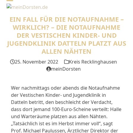
Skip
Open
Close
to
mobile
mobile
content
EIN FALL FÜR DIE NOTAUFNAHME –
menu
menu
WIRKLICH? – DIE NOTAUFNAHME
DER VESTISCHEN KINDER- UND
JUGENDKLINIK DATTELN PLATZT AUS
ALLEN NÄHTEN
25. November 2022
Kreis Recklinghausen
meinDorsten
Wer nachmittags oder abends die Notaufnahme
der Vestischen Kinder- und Jugendklinik in
Datteln betritt, den beschleicht der Verdacht,
dass dort jemand 100-Euro-Scheine verteilt: Halle
und Warteräume platzen aus allen Nähten.
„Tatsächlich ist es im Herbst immer voll“, sagt
Prof. Michael Paulussen, Ärztlicher Direktor der