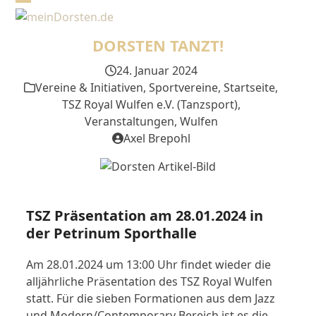
Skip
Open
Close
to
mobile
mobile
content
DORSTEN TANZT!
menu
menu
24. Januar 2024
Vereine & Initiativen
,
Sportvereine
,
Startseite
,
TSZ Royal Wulfen e.V. (Tanzsport)
,
Veranstaltungen
,
Wulfen
Axel Brepohl
TSZ Präsentation am 28.01.2024 in
der Petrinum Sporthalle
Am 28.01.2024 um 13:00 Uhr findet wieder die
alljährliche Präsentation des TSZ Royal Wulfen
statt. Für die sieben Formationen aus dem Jazz
und Modern/Contemporary Bereich ist es die