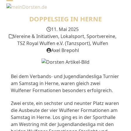
Skip
Open
Close
to
mobile
mobile
content
DOPPELSIEG IN HERNE
menu
menu
11. Mai 2025
Vereine & Initiativen
,
Lokalsport
,
Sportvereine
,
TSZ Royal Wulfen e.V. (Tanzsport)
,
Wulfen
Axel Brepohl
Bei dem Verbands- und Jugendlandesliga Turnier
am Samstag in Herne, waren gleich zwei
Wulfener Formationen besonders erfolgreich.
Zwei erste, ein sechster und neunter Platz waren
die Ausbeute der vier Wulfener Formationen am
Samstag in Herne. Los ging es in der Sporthalle
am Westring mit der Jugendlandesliga mit den