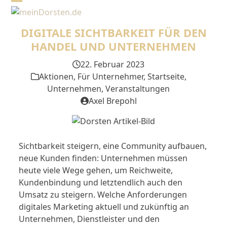
Skip
Open
Close
to
mobile
mobile
content
DIGITALE SICHTBARKEIT FÜR DEN
menu
menu
HANDEL UND UNTERNEHMEN
22. Februar 2023
Aktionen
,
Für Unternehmer
,
Startseite
,
Unternehmen
,
Veranstaltungen
Axel Brepohl
Sichtbarkeit steigern, eine Community aufbauen,
neue Kunden finden: Unternehmen müssen
heute viele Wege gehen, um Reichweite,
Kundenbindung und letztendlich auch den
Umsatz zu steigern. Welche Anforderungen
digitales Marketing aktuell und zukünftig an
Unternehmen, Dienstleister und den