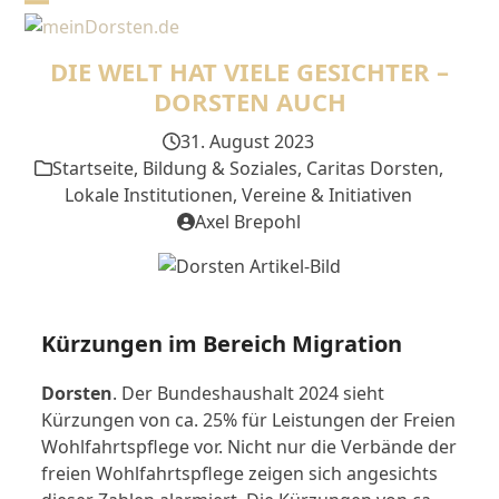
Skip
Open
Close
to
mobile
mobile
content
DIE WELT HAT VIELE GESICHTER –
menu
menu
DORSTEN AUCH
31. August 2023
Startseite
,
Bildung & Soziales
,
Caritas Dorsten
,
Lokale Institutionen
,
Vereine & Initiativen
Axel Brepohl
Kürzungen im Bereich Migration
Dorsten
. Der Bundeshaushalt 2024 sieht
Kürzungen von ca. 25% für Leistungen der Freien
Wohlfahrtspflege vor. Nicht nur die Verbände der
freien Wohlfahrtspflege zeigen sich angesichts