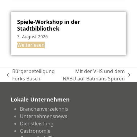
Spiele-Workshop in der
Stadtbibliothek
3. August 2026
Weiterlesen
Bürgerbeteiligung
Mit der VHS und dem
vorheriger
Nächster
Forks Busch
NABU auf Batmans Spuren
Beitrag:
Beitrag:
Lokale Unternehmen
Branchenverzeichnis
Unternehmensnews
Dienstleistung
Gastronomie