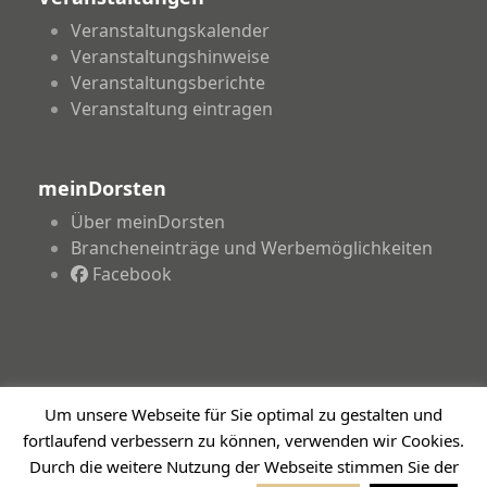
Veranstaltungskalender
Veranstaltungshinweise
Veranstaltungsberichte
Veranstaltung eintragen
meinDorsten
Über meinDorsten
Brancheneinträge und Werbemöglichkeiten
Facebook
Um unsere Webseite für Sie optimal zu gestalten und
Copyright 2026 - meinDorsten.de - Informationen für
fortlaufend verbessern zu können, verwenden wir Cookies.
unsere Region
Durch die weitere Nutzung der Webseite stimmen Sie der
Impressum
Datenschutzerklärung
Haftungsausschluss