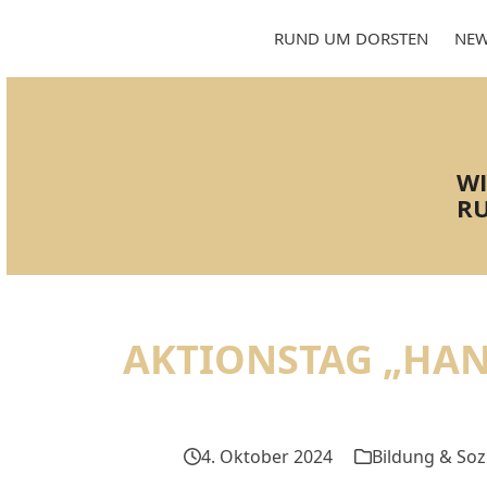
Skip
to
RUND UM DORSTEN
NEW
content
WI
RU
AKTIONSTAG „HAN
4. Oktober 2024
Bildung & Soz