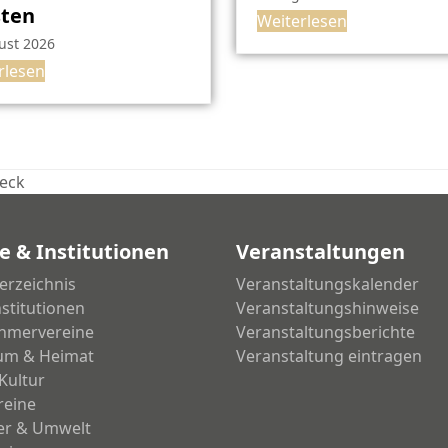
sten
Weiterlesen
ust 2026
rlesen
beck
e & Institutionen
Veranstaltungen
erzeichnis
Veranstaltungskalender
nstitutionen
Veranstaltungshinweise
hmervereine
Veranstaltungsberichte
um & Heimat
Veranstaltung eintragen
Kultur
reine
ier & Umwelt