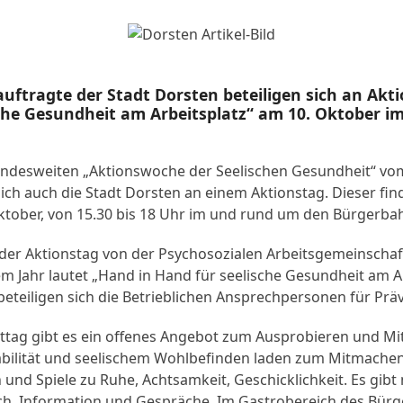
uftragte der Stadt Dorsten beteiligen sich an Akt
che Gesundheit am Arbeitsplatz“ am 10. Oktober 
.
desweiten „Aktionswoche der Seelischen Gesundheit“ vom 
sich auch die Stadt Dorsten an einem Aktionstag. Dieser fin
ktober, von 15.30 bis 18 Uhr im und rund um den Bürgerba
 der Aktionstag von der Psychosozialen Arbeitsgemeinschaf
m Jahr lautet „Hand in Hand für seelische Gesundheit am Ar
beteiligen sich die Betrieblichen Ansprechpersonen für Prä
tag gibt es ein offenes Angebot zum Ausprobieren und M
abilität und seelischem Wohlbefinden laden zum Mitmach
und Spiele zu Ruhe, Achtsamkeit, Geschicklichkeit. Es gibt 
h, Information und Gespräche. Im Gastrobereich des Bür