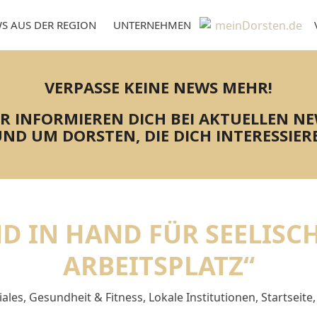
S AUS DER REGION
UNTERNEHMEN
VERPASSE KEINE NEWS MEHR!
R INFORMIEREN DICH BEI AKTUELLEN N
ND UM DORSTEN, DIE DICH INTERESSIER
D IN HAND FÜR SEELISC
ARBEITSPLATZ“
iales
,
Gesundheit & Fitness
,
Lokale Institutionen
,
Startseite