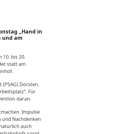
ionstag „Hand in
im und am
10. bis 20.
det statt am
hnhof.
t (PSAG) Dorsten.
beitsplatz“. Für
vention daran.
itmachen. Impulse
en und Nachdenken
natürlich auch
gerbahnhofs sorgt