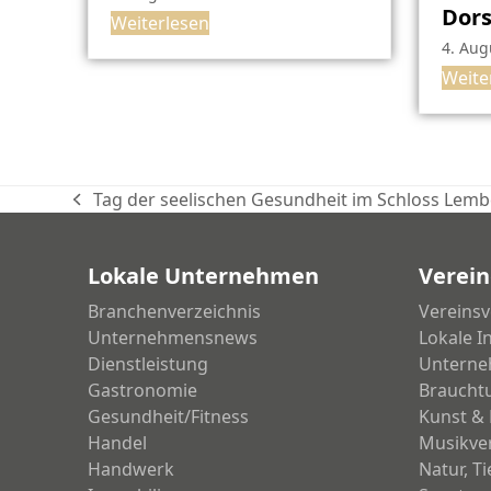
Dor
Weiterlesen
4. Aug
Weite
Tag der seelischen Gesundheit im Schloss Lem
vorheriger
Beitrag:
Lokale Unternehmen
Verein
Branchenverzeichnis
Vereinsv
Unternehmensnews
Lokale I
Dienstleistung
Unterne
Gastronomie
Braucht
Gesundheit/Fitness
Kunst & 
Handel
Musikve
Handwerk
Natur, T