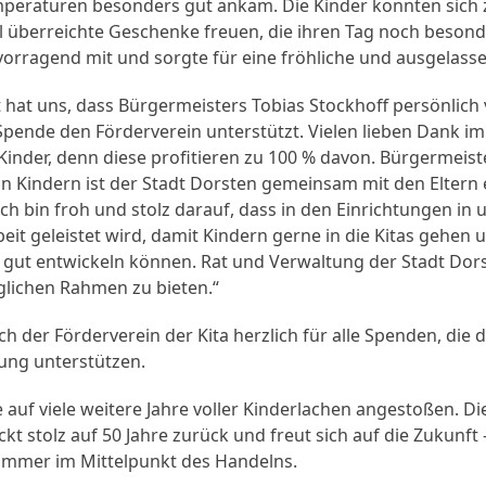
peraturen besonders gut ankam. Die Kinder konnten sich
oll überreichte Geschenke freuen, die ihren Tag noch beson
rvorragend mit und sorgte für eine fröhliche und ausgelas
 hat uns, dass Bürgermeisters Tobias Stockhoff persönlich
Spende den Förderverein unterstützt. Vielen lieben Dank i
Kinder, denn diese profitieren zu 100 % davon. Bürgermeiste
n Kindern ist der Stadt Dorsten gemeinsam mit den Eltern 
ch bin froh und stolz darauf, dass in den Einrichtungen in 
it geleistet wird, damit Kindern gerne in die Kitas gehen un
gut entwickeln können. Rat und Verwaltung der Stadt Dors
lichen Rahmen zu bieten.“
h der Förderverein der Kita herzlich für alle Spenden, die d
tung unterstützen.
f viele weitere Jahre voller Kinderlachen angestoßen. Die
kt stolz auf 50 Jahre zurück und freut sich auf die Zukunft
immer im Mittelpunkt des Handelns.