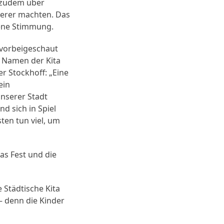
 zudem über
derer machten. Das
sene Stimmung.
 vorbeigeschaut
m Namen der Kita
r Stockhoff: „Eine
ein
unserer Stadt
d sich in Spiel
ten tun viel, um
as Fest und die
 Städtische Kita
 – denn die Kinder