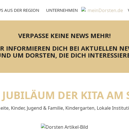
S AUS DER REGION
UNTERNEHMEN
VERPASSE KEINE NEWS MEHR!
R INFORMIEREN DICH BEI AKTUELLEN N
ND UM DORSTEN, DIE DICH INTERESSIER
S JUBILÄUM DER KITA AM
seite
,
Kinder, Jugend & Familie
,
Kindergarten
,
Lokale Institu