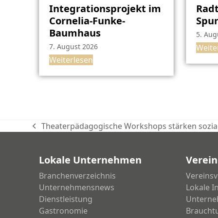
Integrationsprojekt im
Radt
Cornelia-Funke-
Spu
Baumhaus
5. Aug
7. August 2026
Weite
Weiterlesen
Theaterpädagogische Workshops stärken sozi
vorheriger
Beitrag:
Lokale Unternehmen
Verein
Branchenverzeichnis
Vereinsv
Unternehmensnews
Lokale I
Dienstleistung
Unterne
Gastronomie
Braucht