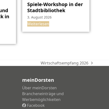
Spiele-Workshop in der
rund
Stadtbibliothek
k in
3. August 2026
Weiterlesen
Wirtschaftsempfang 2026
Nächster
Beitrag:
meinDorsten
Über meinDorsten
Brancheneinträge und
Werbemöglichkeiten
Facebook