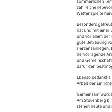
sommerlichen Tem
zahlreiche liebev
Wetter spielte he
Besonders gefreut
hat und mit einer 
und vor allem der 
gute Betreuung vo
Herzensanliegen. I
hervorragende Arbe
und Gemeinschaft 
dafür den bestmög
Ebenso bedankt sic
Arbeit der Einrich
Gemeinsam wurde au
Am Stuvenberg blic
stehen heute und 