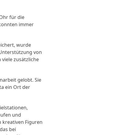
Ohr für die
 konnten immer
eichert, wurde
 Unterstützung von
 viele zusätzliche
arbeit gelobt. Sie
ta ein Ort der
ielstationen,
laufen und
n kreativen Figuren
 das bei