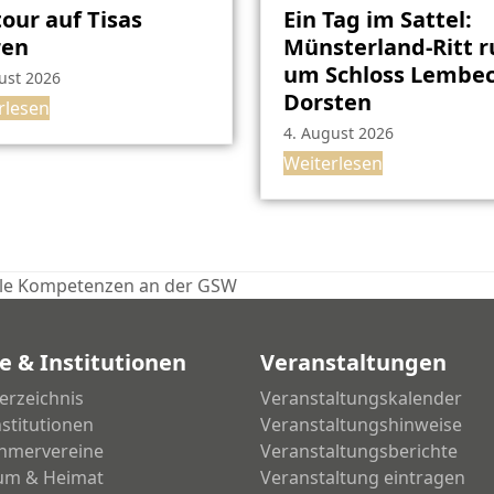
our auf Tisas
Ein Tag im Sattel:
ren
Münsterland-Ritt 
um Schloss Lembec
ust 2026
Dorsten
rlesen
4. August 2026
Weiterlesen
ale Kompetenzen an der GSW
e & Institutionen
Veranstaltungen
erzeichnis
Veranstaltungskalender
nstitutionen
Veranstaltungshinweise
hmervereine
Veranstaltungsberichte
um & Heimat
Veranstaltung eintragen