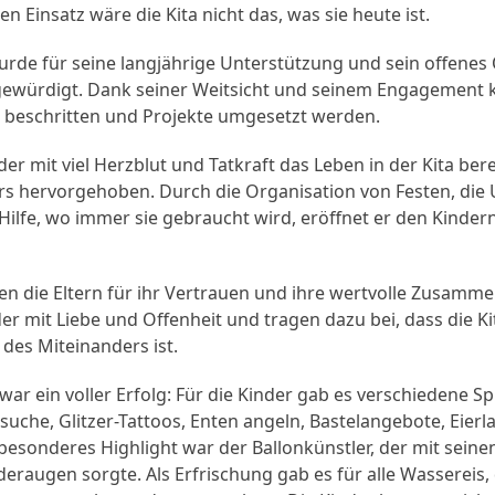
n Einsatz wäre die Kita nicht das, was sie heute ist.
rde für seine langjährige Unterstützung und sein offenes 
 gewürdigt. Dank seiner Weitsicht und seinem Engagement
beschritten und Projekte umgesetzt werden.
der mit viel Herzblut und Tatkraft das Leben in der Kita ber
rs hervorgehoben. Durch die Organisation von Festen, die
Hilfe, wo immer sie gebraucht wird, eröffnet er den Kindern
en die Eltern für ihr Vertrauen und ihre wertvolle Zusammen
der mit Liebe und Offenheit und tragen dazu bei, dass die Ki
des Miteinanders ist.
war ein voller Erfolg: Für die Kinder gab es verschiedene Sp
suche, Glitzer-Tattoos, Enten angeln, Bastelangebote, Eier
esonderes Highlight war der Ballonkünstler, der mit seine
deraugen sorgte. Als Erfrischung gab es für alle Wassereis,