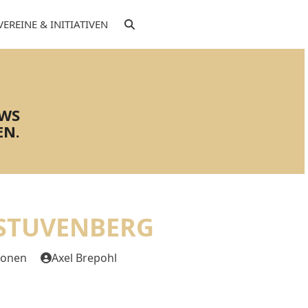
VEREINE & INITIATIVEN
EWS
EN.
 STUVENBERG
tionen
Axel Brepohl