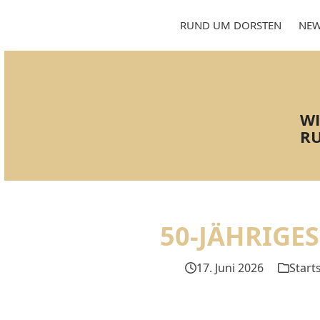
Skip
to
RUND UM DORSTEN
NEW
content
WI
RU
50-JÄHRIGE
17. Juni 2026
Start