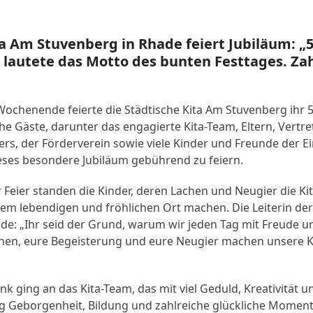
ta Am Stuvenberg in Rhade feiert Jubiläum: „5
 lautete das Motto des bunten Festtages. Za
chenende feierte die Städtische Kita Am Stuvenberg ihr 5
he Gäste, darunter das engagierte Kita-Team, Eltern, Vertr
ers, der Förderverein sowie viele Kinder und Freunde der 
es besondere Jubiläum gebührend zu feiern.
 Feier standen die Kinder, deren Lachen und Neugier die Kit
em lebendigen und fröhlichen Ort machen. Die Leiterin der
Rede: „Ihr seid der Grund, warum wir jeden Tag mit Freude
achen, eure Begeisterung und eure Neugier machen unsere K
k ging an das Kita-Team, das mit viel Geduld, Kreativität u
ag Geborgenheit, Bildung und zahlreiche glückliche Momen