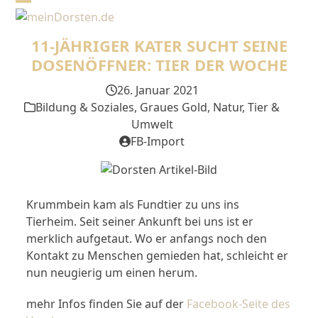
Skip
Open
Close
to
mobile
mobile
content
11-JÄHRIGER KATER SUCHT SEINE
menu
menu
DOSENÖFFNER: TIER DER WOCHE
26. Januar 2021
Bildung & Soziales
,
Graues Gold
,
Natur, Tier &
Umwelt
FB-Import
Krummbein kam als Fundtier zu uns ins
Tierheim. Seit seiner Ankunft bei uns ist er
merklich aufgetaut. Wo er anfangs noch den
Kontakt zu Menschen gemieden hat, schleicht er
nun neugierig um einen herum.
mehr Infos finden Sie auf der
Facebook-Seite des