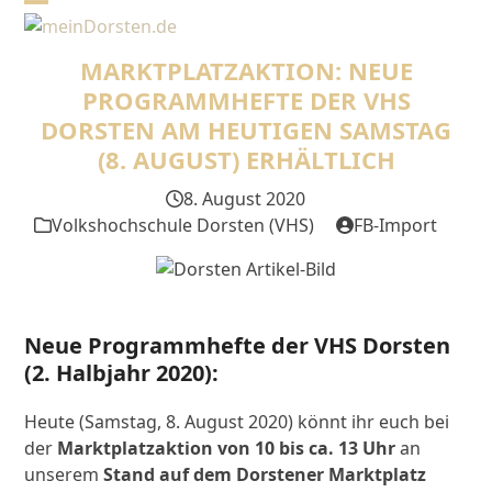
Skip
Open
Close
to
mobile
mobile
content
MARKTPLATZAKTION: NEUE
menu
menu
PROGRAMMHEFTE DER VHS
DORSTEN AM HEUTIGEN SAMSTAG
(8. AUGUST) ERHÄLTLICH
8. August 2020
Volkshochschule Dorsten (VHS)
FB-Import
Neue Programmhefte der VHS Dorsten
(2. Halbjahr 2020):
Heute (Samstag, 8. August 2020) könnt ihr euch bei
der
Marktplatzaktion von 10 bis ca. 13 Uhr
an
unserem
Stand auf dem Dorstener Marktplatz