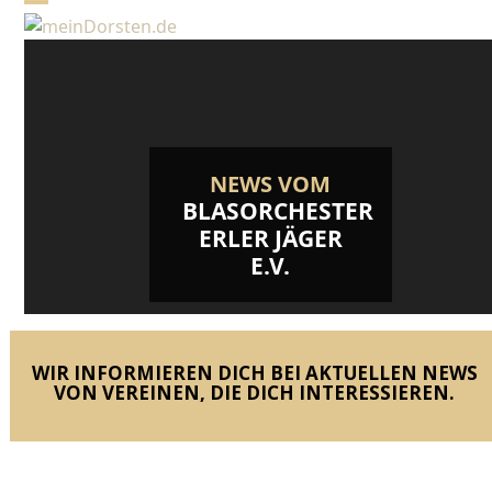
Skip
Open
Close
to
mobile
mobile
content
menu
menu
NEWS VOM
BLASORCHESTER
ERLER JÄGER
E.V.
WIR INFORMIEREN DICH BEI AKTUELLEN NEWS
VON VEREINEN, DIE DICH INTERESSIEREN.