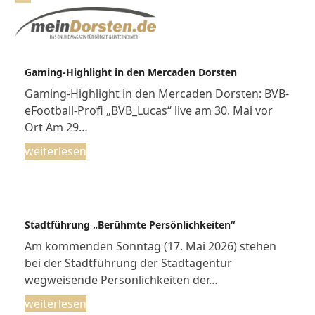
Skip
Open
Close
to
mobile
mobile
content
menu
menu
Gaming-Highlight in den Mercaden Dorsten
Gaming-Highlight in den Mercaden Dorsten: BVB-
eFootball-Profi „BVB_Lucas“ live am 30. Mai vor
Ort Am 29…
weiterlesen
Stadtführung „Berühmte Persönlichkeiten“
Am kommenden Sonntag (17. Mai 2026) stehen
bei der Stadtführung der Stadtagentur
wegweisende Persönlichkeiten der…
weiterlesen