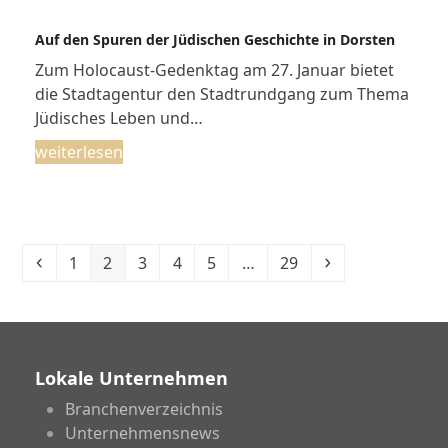
Auf den Spuren der Jüdischen Geschichte in Dorsten
Zum Holocaust-Gedenktag am 27. Januar bietet
die Stadtagentur den Stadtrundgang zum Thema
Jüdisches Leben und…
weiterlesen
Vorheriger
Seite
Seite
Seite
Seite
Seite
Seite
Vorwärts
1
2
3
4
5
…
29
Lokale Unternehmen
Branchenverzeichnis
Unternehmensnews