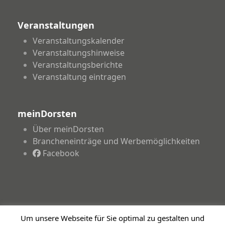
Veranstaltungen
Veranstaltungskalender
Veranstaltungshinweise
Veranstaltungsberichte
Veranstaltung eintragen
meinDorsten
Über meinDorsten
Brancheneinträge und Werbemöglichkeiten
Facebook
Um unsere Webseite für Sie optimal zu gestalten und
Copyright 2026 - meinDorsten.de - Informationen für