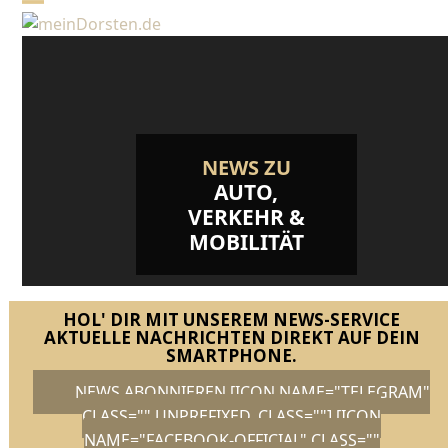
Skip
Open
Close
to
mobile
mobile
content
menu
menu
NEWS ZU
AUTO,
VERKEHR &
MOBILITÄT
HOL' DIR MIT UNSEREM NEWS-SERVICE
AKTUELLE NACHRICHTEN DIREKT AUF DEIN
SMARTPHONE.
NEWS ABONNIEREN [ICON NAME="TELEGRAM"
CLASS="" UNPREFIXED_CLASS=""] [ICON
NAME="FACEBOOK-OFFICIAL" CLASS=""