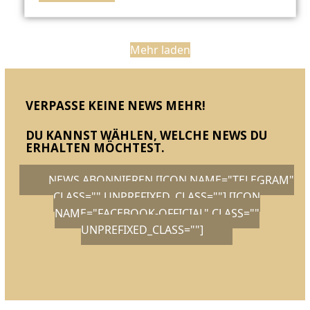
Mehr laden
VERPASSE KEINE NEWS MEHR!
DU KANNST WÄHLEN, WELCHE NEWS DU
ERHALTEN MÖCHTEST.
NEWS ABONNIEREN [ICON NAME="TELEGRAM"
CLASS="" UNPREFIXED_CLASS=""] [ICON
NAME="FACEBOOK-OFFICIAL" CLASS=""
UNPREFIXED_CLASS=""]