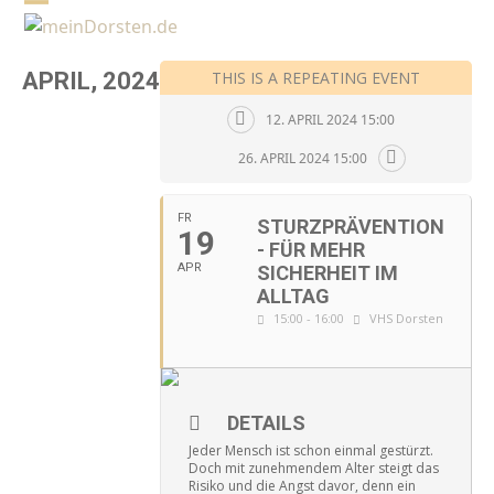
Skip
Open
Close
to
mobile
mobile
content
APRIL, 2024
THIS IS A REPEATING EVENT
menu
menu
12. APRIL 2024 15:00
26. APRIL 2024 15:00
FR
STURZPRÄVENTION
19
- FÜR MEHR
APR
SICHERHEIT IM
ALLTAG
15:00 - 16:00
VHS Dorsten
DETAILS
Jeder Mensch ist schon einmal gestürzt.
Doch mit zunehmendem Alter steigt das
Risiko und die Angst davor, denn ein