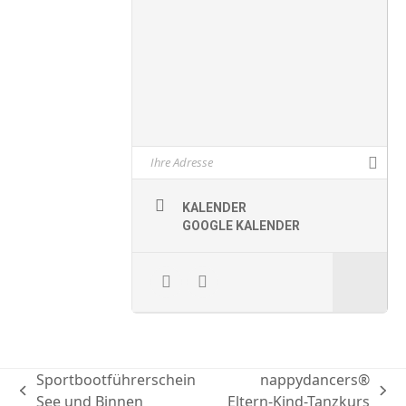
KALENDER
GOOGLE KALENDER
Sportbootführerschein
nappydancers®
vorheriger
Nächster
See und Binnen
Eltern-Kind-Tanzkurs